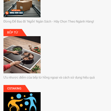
Đừng Để Bao Bì ‘Ngốn’ Ngân Sách - Hãy Chọn Theo Ngành Hàng!
BẾP TỪ
Ưu nhược điểm của bếp từ hồng ngoại và cách sử dụng hiệu quả
CSTAKING