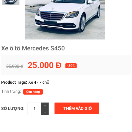
Xe ô tô Mercedes S450
25.000 Đ
35.000 đ
-30%
Product Tags:
Xe 4 - 7 chỗ
Tình trạng:
Còn hàng
+
SỐ LƯỢNG:
THÊM VÀO GIỎ
-