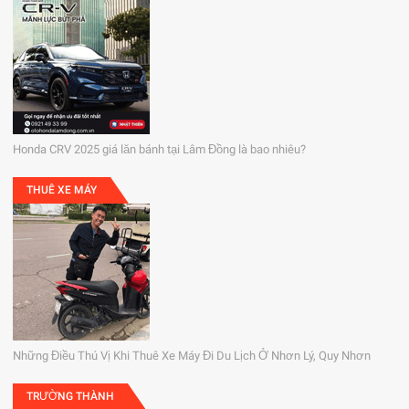
Honda CRV 2025 giá lăn bánh tại Lâm Đồng là bao nhiêu?
THUÊ XE MÁY
Những Điều Thú Vị Khi Thuê Xe Máy Đi Du Lịch Ở Nhơn Lý, Quy Nhơn
TRƯỜNG THÀNH