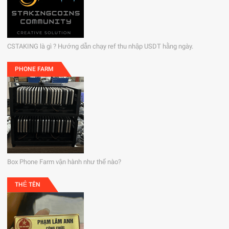
CSTAKING là gì ? Hướng dẫn chạy ref thu nhập USDT hằng ngày.
PHONE FARM
Box Phone Farm vận hành như thế nào?
THẺ TÊN