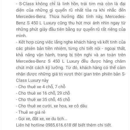
- S-Class không chỉ là linh hồn, trái tim mà còn là đại
diện của những gì quyến rũ nhất tỏa ra khi nhắc đến
Mercedes-Benz. Thừa hưởng đặc tính này, Mercedes-
Benz S 450 L Luxury cũng thu hút mọi ánh nhìn ngay từ
những phút giây đầu tiên bằng sự quyến rũ rất riêng của
mình.
- Kết hợp cùng việc lắng nghe khách hàng và kết tinh của
các phiên bản tiền nhiệm, từng chi tiết nội - ngoại thất,
khả năng vận hành, trang bị tiện nghi và an toàn trên
Mercedes-Benz S 450 L Luxury đều được hãng chăm
chút một cách kỹ lưỡng. Từ đó, khách hàng có thể cảm
nhận được những giá trị vượt thời gian trên phiên bản S-
Class Luxury này
- Cho thuê xe 4 chỗ, 7 chỗ
- Cho thuê xe 16 chỗ, 29 chỗ
- Cho thuê xe 35 chỗ, 45 chỗ
- Cho thuê xe cưới, xe hoa, xe cô dâu
- Thuê xe giá rẻ
- Gọi xe, đặt xe, xe du lịch...
Liên hệ hotline 0985.616.618 để biết thêm chi tiết.